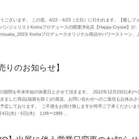
がとうございます。 この度、4/22・4/23（土日）に行われます、【癒しフ
ンジェリストKrehaプロデュースの開運浄化店【Happy-Crystal】が
e.com/osaka_2023/ Krehaプロデュースオリジナル商品やパワーストーン
初売りのお知らせ】
記の期間を年末年始の休業日とさせて頂きます。 ⁡ 2022年12月29日(木)〜2
注文頂きました商品(福袋を除く)の発送、お問い合わせへのご返信もお休みさ
送を予定しております。 ⁡ ご不便をお掛け致しますが何卒ご了承くださいま
月4日(水)・5日(木) 11時〜18時 ⁡...