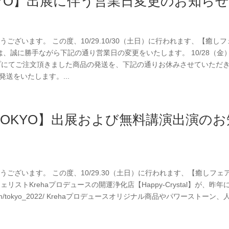
TOKYO】出展に伴う営業日変更のお知ら
がとうございます。 この度、10/29.10/30（土日）に行われます、【癒しフ
ては、誠に勝手ながら下記の通り営業日の変更をいたします。 10/28（金
ョップにてご注文頂きました商品の発送を、下記の通りお休みさせていただ
順次発送をいたします。...
 TOKYO】出展および無料講演出演のお
がとうございます。 この度、10/29.30（土日）に行われます、【癒しフェア
ストKrehaプロデュースの開運浄化店【Happy-Crystal】が、昨年
e.com/tokyo_2022/ Krehaプロデュースオリジナル商品やパワーストーン、