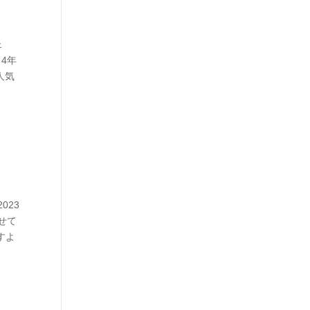
ェ
、4年
、人気
023
せて
すよ