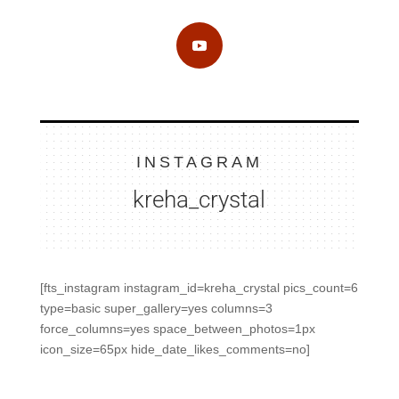
INSTAGRAM
kreha_crystal
[fts_instagram instagram_id=kreha_crystal pics_count=6
type=basic super_gallery=yes columns=3
force_columns=yes space_between_photos=1px
icon_size=65px hide_date_likes_comments=no]