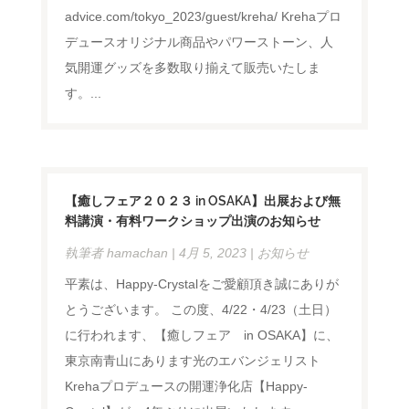
advice.com/tokyo_2023/guest/kreha/ Krehaプロ
デュースオリジナル商品やパワーストーン、人
気開運グッズを多数取り揃えて販売いたしま
す。...
【癒しフェア２０２３ in OSAKA】出展および無
料講演・有料ワークショップ出演のお知らせ
執筆者
hamachan
|
4月 5, 2023
|
お知らせ
平素は、Happy-Crystalをご愛顧頂き誠にありが
とうございます。 この度、4/22・4/23（土日）
に行われます、【癒しフェア in OSAKA】に、
東京南青山にあります光のエバンジェリスト
Krehaプロデュースの開運浄化店【Happy-